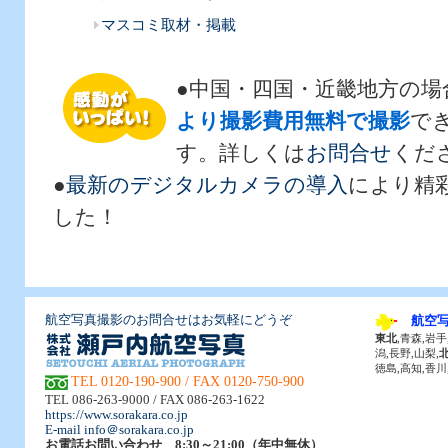
マスコミ取材・掲載
●中国・四国・近畿地方の場
より撮影費用無料で撮影
で
す。詳しくは
お問合せ
くだ
●
最新のデジタルカメラの導入
により精
した！
航空写真撮影のお問合せはお気軽にどうぞ
航空
東北
,青森,岩手
潟,長野,山梨,
徳島,高知,香川
TEL 0120-190-900 / FAX 0120-750-900
TEL 086-263-9000 / FAX 086-263-1622
https://www.sorakara.co.jp
E-mail info＠sorakara.co.jp
お電話お問い合わせ 8:30～21:00（年中無休）